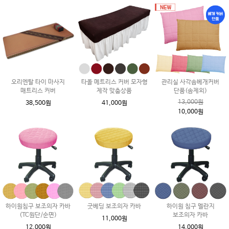
오리엔탈 타이 마사지
타올 메트리스 커버 모자형
관리실 사각솜베개커버
매트리스 커버
제작 맞춤상품
단품(솜제외)
13,000원
38,500원
41,000원
10,000원
하이원침구 보조의자 카바
굿베딩 보조의자 카바
하이원 침구 멜란지
(TC원단/순면)
보조의자 카바
11,000원
12,000원
14,000원