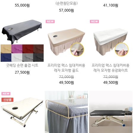
(순면원단모음)
55,000원
41,100원
57,000원
굿베딩 순면 홑겹 시트
프리미엄 맥스 침대커버용
프리미엄 맥스 침대커버용
레자 모자형 골드
레자 모자형 유광화이트
27,500원
72,000원
72,000원
49,500원
49,500원