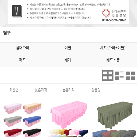
침구
침대카바
이불
세트(카바+이불)
패드
베개
베드소품
최신순
낮은가격
높은가격
상품명