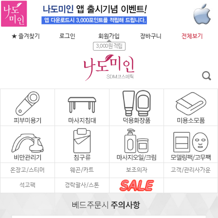
★ 즐겨찾기
로그인
회원가입
장바구니
전체보기
3,000원 적립
온장고/스티머
웨곤/카트
보조의자
고객/관리사가운
석고팩
경락괄사/스톤