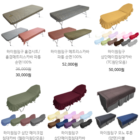
하이원침구 홑겹시트/
하이원침구 메트리스카바
하이원침구
홑겹매트리스카바 파퉁
파퉁 순면100%
삼단메이컵침대카바
순면100%
(TC원단모음)
52,000원
36,000원
50,000원
30,000원
하이원침구 삼단 메이크업
하이원침구
하이원침구 모노 투톤
침대카바 (멜란지원단모음)
삼단메이컵침대카바
(양면)이불