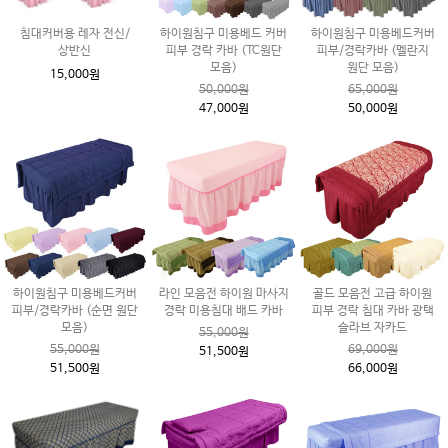
침대커버용 레자 전신/
하이원침구 미용베드 커버
하이원침구 미용베드커버
상반신
피부 경락 카바 (TC원단
피부/경락카바 (멜란지
모음)
원단 모음)
15,000원
50,000원
65,000원
47,000원
50,000원
하이원침구 미용베드커버
라인 모음전 하이원 마사지
골드 모음전 고급 하이원
피부/경락카바 (순면 원단
경락 미용침대 배드 카바
피부 경락 침대 카바 광택
모음)
슬라브 자카드
55,000원
55,000원
69,000원
51,500원
51,500원
66,000원