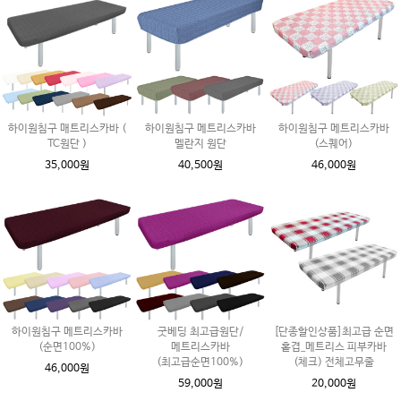
하이원침구 매트리스카바 (
하이원침구 메트리스카바
하이원침구 메트리스카바
TC원단 )
멜란지 원단
(스퀘어)
35,000원
40,500원
46,000원
하이원침구 메트리스카바
굿베딩 최고급원단/
[단종할인상품]최고급 순면
(순면100%)
메트리스카바
홑겹_메트리스 피부카바
(최고급순면100%)
(체크) 전체고무줄
46,000원
59,000원
20,000원