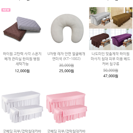
하이원 고탄력 사각 스폰지
U자형 레자 안면 얼굴베개
나도미인 맞춤제작 하이원
베개 관리실 한의원 병원
연미색 (KT-1002)
마사지 침대 피부 미용 베드
세탁가능
커버 침구류
30,000원
50,000원
12,000원
25,000원
47,000원
굿베딩 피부/경락침대카바
굿베딩 피부/경락침대카바