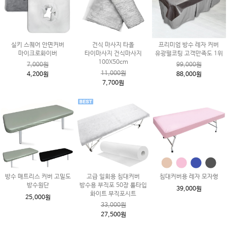
실키 스퀘어 안면커버
건식 마사지 타올
프리미엄 방수 레자 커버
마이크로화이버
타이마사지 건식마사지
유광펄코팅 고객만족도 1위
100X50cm
7,000원
99,000원
11,000원
4,200원
88,000원
7,700원
방수 매트리스 커버 고밀도
고급 일회용 침대커버
침대커버용 레자 모자형
방수원단
방수용 부직포 50장 롤타입
39,000원
화이트 부직포시트
25,000원
33,000원
27,500원