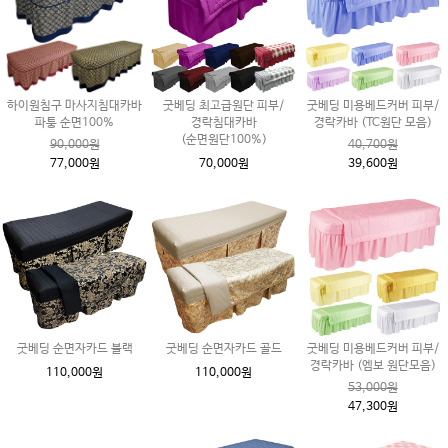
하이원침구 마사지침대카바
굿베딩 최고급원단 피부/
굿베딩 미용베드커버 피부/
파퉁 순면100%
경락침대카바
경락카바 (TC원단 모음)
(순면원단100%)
90,000원
40,700원
77,000원
70,000원
39,600원
굿베딩 순면자카드 블랙
굿베딩 순면자카드 골드
굿베딩 미용베드커버 피부/
경락카바 (엠보 원단모음)
110,000원
110,000원
53,000원
47,300원