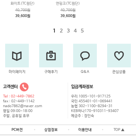
화이트(TC원단)
연핑크(TC원단)
40,700원
40,700원
39,600원
39,600원
1
2
3
4
5
마이페이지
구매후기
Q&A
관심상품
고객센터
입금계좌정보
Tel : 02-449-7862
우리 1005-101-917125
fax : 02-449-1142
국민 455401-01-069441
nado7862@naver.com
농협 302-1100-8294-31
평일 09:00~18:00
KEB하나170-910311-93407
주말, 공휴일 휴무
예금주 : 정인숙
PC버전
상점정보
이용안내
TOP ▲