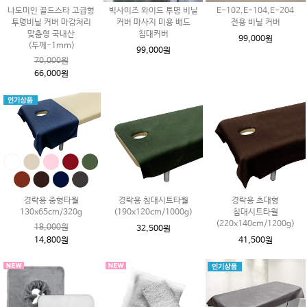
나도미인 골드스타 고급형
빅사이즈 와이드 투명 비닐
E-102,E-104,E-204
투명비닐 커버 마감처리
커버 마사지 미용 배드
전용 비닐 커버
맞춤형 국내산
침대커버
99,000원
(두께-1mm)
99,000원
70,000원
66,000원
경락용 중형타월
경락용 침대시트타월
경락용 초대형
130x65cm/320g
(190x120cm/1000g)
침대시트타월
(220x140cm/1200g)
18,000원
32,500원
14,800원
41,500원