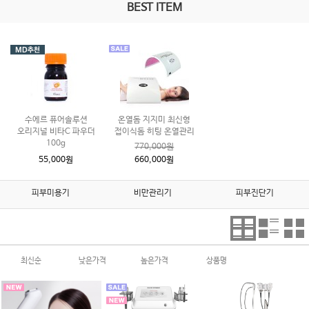
BEST ITEM
수에르 퓨어솔루션
온열돔 지지미 최신형
오리지널 비타C 파우더
접이식돔 히팅 온열관리
100g
770,000원
55,000원
660,000원
피부미용기
비만관리기
피부진단기
최신순
낮은가격
높은가격
상품명