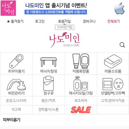
★ 즐겨찾기
로그인
회원가입
장바구니
전체보기
3,000원 적립
온장고/스티머
웨곤/카트
보조의자
고객/관리사가운
석고팩
경락괄사/스톤
피부미용기