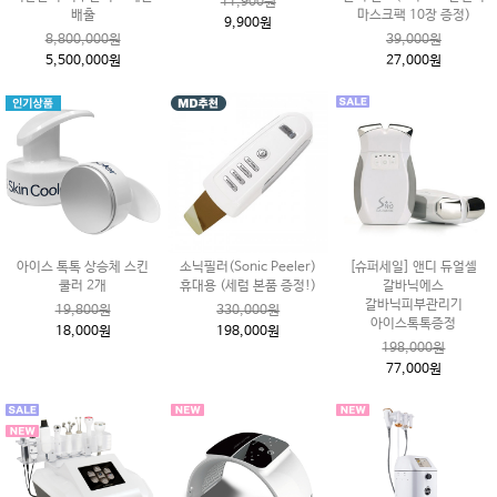
11,900원
배출
마스크팩 10장 증정)
9,900원
8,800,000원
39,000원
5,500,000원
27,000원
아이스 톡톡 상승체 스킨
소닉필러(Sonic Peeler)
[슈퍼세일] 앤디 듀얼셀
쿨러 2개
휴대용 (세럼 본품 증정!)
갈바닉에스
갈바닉피부관리기
19,800원
330,000원
아이스톡톡증정
18,000원
198,000원
198,000원
77,000원