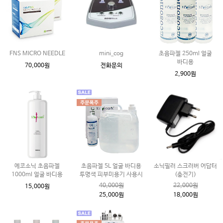
FNS MICRO NEEDLE
mini_cog
초음파젤 250ml 얼굴
바디용
70,000원
전화문의
2,900원
에코소닉 초음파젤
초음파젤 5L 얼굴 바디용
소닉필러 스크러버 어답터
1000ml 얼굴 바디용
투명색 피부미용기 사용시
(충전기)
40,000원
22,000원
15,000원
25,000원
18,000원