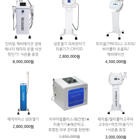
인비덤 캐비테이션 생체
냉온열기 피부관리기
트리셀(TRICELL) 고주파/
에너지 테라피 온열 석션
미용기기 CRYOD
바이폴라 초음파/
핫인기! 사은품 증정
케비테이션
2,800,000원
8,000,000원
4,500,000원
매직아이스 냉온열기
아쿠아필플러스(웨건형)★
매직올/멀티폴라고주파
미용기기★매끈하고,
고주파+썩션/미용기기
2,800,000원
투명한 피부 관리를 한번에!
+사은품 증정
1,650,000원
3,000,000원