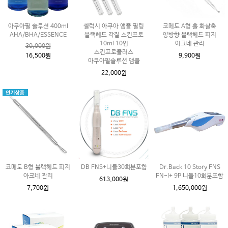
아쿠아필 솔루션 400ml
셀럭시 아쿠아 앰플 필링
코메도 A형 홀 화살촉
AHA/BHA/ESSENCE
블랙헤드 각질 스킨프로
양방향 블랙헤드 피지
10ml 10입
아크네 관리
30,000원
스킨프로플러스
16,500원
9,900원
아쿠아필솔루션 앰플
22,000원
코메도 B형 블랙헤드 피지
DB FNS+니들30회분포함
Dr.Back 10 Story FNS
아크네 관리
FN-I+ 9P 니들10회분포함
613,000원
7,700원
1,650,000원