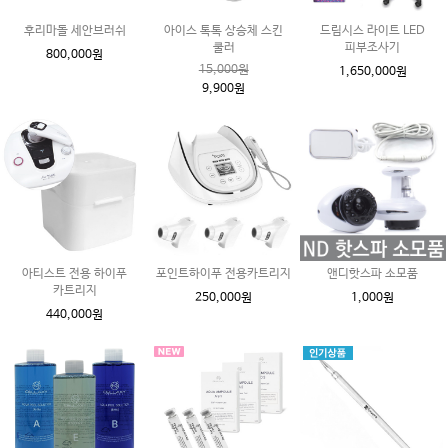
후리마돌 세안브러쉬
아이스 톡톡 상승체 스킨
드림시스 라이트 LED
쿨러
피부조사기
800,000원
15,000원
1,650,000원
9,900원
아티스트 전용 하이푸
포인트하이푸 전용카트리지
앤디핫스파 소모품
카트리지
250,000원
1,000원
440,000원