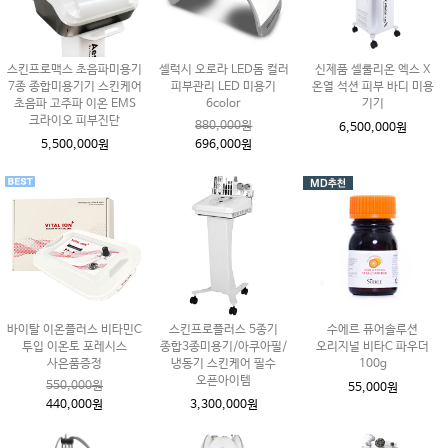
스킨프로맥스 초음파미용기
셀럭시 오로라 LED돔 컬러
신제품 셀룰리온 엑스 X
7종 종합미용기기 스킨케어
피부관리 LED 미용기
온열 석션 피부 바디 미용
초음파 고주파 이온 EMS
6color
기기
크라이오 피부진단
880,000원
6,500,000원
5,500,000원
696,000원
바이탈 이온플러스 비타민C
스킨프로플러스 5종기
수에르 퓨어솔루션
투입 이온토 포레시스
종합3종미용기/아쿠아필/
오리지널 비타C 파우더
사은품증정
냉동기 스킨케어 필수
100g
오픈아이템
550,000원
55,000원
440,000원
3,300,000원