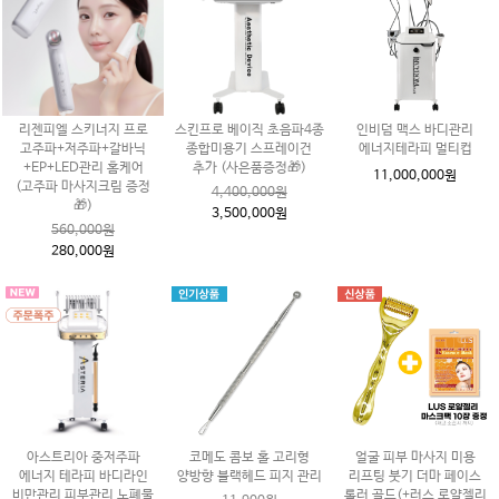
리젠피엘 스키너지 프로
스킨프로 베이직 초음파4종
인비덤 맥스 바디관리
고주파+저주파+갈바닉
종합미용기 스프레이건
에너지테라피 멀티컵
+EP+LED관리 홈케어
추가 (사은품증정🎁)
11,000,000원
(고주파 마사지크림 증정
4,400,000원
🎁)
3,500,000원
560,000원
280,000원
아스트리아 중저주파
코메도 콤보 홀 고리형
얼굴 피부 마사지 미용
에너지 테라피 바디라인
양방향 블랙헤드 피지 관리
리프팅 붓기 더마 페이스
비만관리 피부관리 노폐물
롤러 골드(+러스 로얄젤리