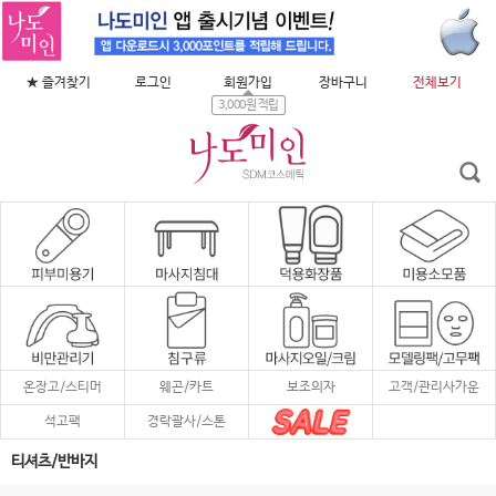
★ 즐겨찾기
로그인
회원가입
장바구니
전체보기
3,000원 적립
온장고/스티머
웨곤/카트
보조의자
고객/관리사가운
석고팩
경락괄사/스톤
티셔츠/반바지