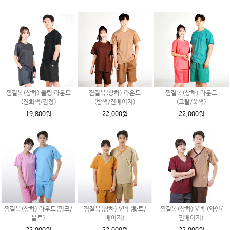
찜질복(상하) 쿨링 라운드
찜질복(상하) 라운드
찜질복(상하) 라운드
(진회색/검정)
(밤색/진베이지)
(코랄/쑥색)
19,800원
22,000원
22,000원
찜질복(상하) 라운드(핑크/
찜질복(상하) V넥 (황토/
찜질복(상하) V넥 (와인/
블루)
베이지)
진베이지)