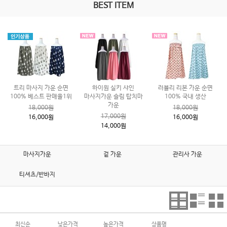
BEST ITEM
트리 마사지 가운 순면
하이원 실키 샤인
러블리 리본 가운 순면
100% 베스트 판매율1위
마사지가운 슬림 탑치마
100% 국내 생산
가운
18,000원
18,000원
17,000원
16,000원
16,000원
14,000원
마사지가운
겉 가운
관리사 가운
티셔츠/반바지
최신순
낮은가격
높은가격
상품명