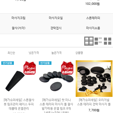
102,000원
마사지크림
마사지오일
스톤테라피
괄사(서각)
경락접시
마사지소품
최신순
낮은가격
높은가격
상품명
[메가슈퍼세일] 스톤괄사
[메가슈퍼세일] 핫 미니
[메가슈퍼세일] 오리지널
붓 림프관리 페이스 두피
스톤 테라피 마사지 돌 괄사
스톤 테라피 경락 마사지 돌
데콜테 온열관리
발가락용 온열 림프 8개
7,700원