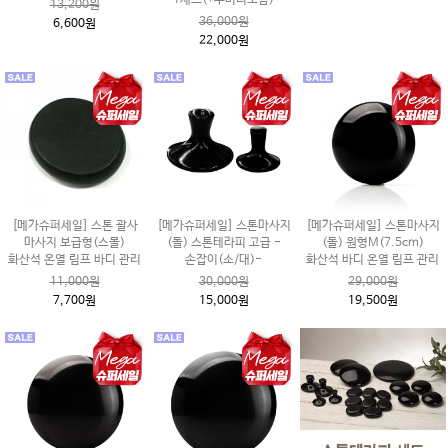
1세트(+주머니포함)
13,200원
36,000원
6,600원
22,000원
[메가슈퍼세일] 스톤 괄사
[메가슈퍼세일] 스톤마사지
[메가슈퍼세일] 스톤마사지
마사지 보급형(스몰)
(돌) 스톤테라피 고급 -
(돌) 원형M(7.5cm)
화산석 온열 림프 바디 관리
손잡이(소/대)-
화산석 바디 온열 림프 관리
11,000원
30,000원
29,000원
7,700원
15,000원
19,500원