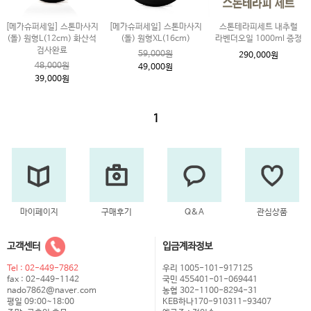
[메가슈퍼세일] 스톤마사지
[메가슈퍼세일] 스톤마사지
스톤테라피세트 내추럴
(돌) 원형L(12cm) 화산석
(돌) 원형XL(16cm)
라벤더오일 1000ml 증정
검사완료
59,000원
290,000원
48,000원
49,000원
39,000원
1
마이페이지
구매후기
Q&A
관심상품
고객센터
입금계좌정보
Tel : 02-449-7862
우리 1005-101-917125
fax : 02-449-1142
국민 455401-01-069441
nado7862@naver.com
농협 302-1100-8294-31
평일 09:00~18:00
KEB하나170-910311-93407