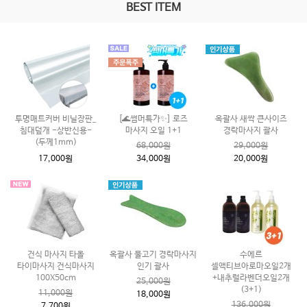
BEST ITEM
투명매트커버 비닐장판_
[🌊썸머특가✨] 로즈
옥괄사 새싹 큰사이즈
침대덮개 -상반신용-
마사지 오일 1+1
경락마사지 괄사
(두께1mm)
68,000원
29,000원
17,000원
34,000원
20,000원
건식 마사지 타올
옥괄사 물고기 경락마사지
수에르
타이마사지 건식마사지
인기 괄사
셀액티브아로마오일2개
100X50cm
+내추럴라벤더오일2개
25,000원
(3+1)
11,000원
18,000원
136,000원
7,700원