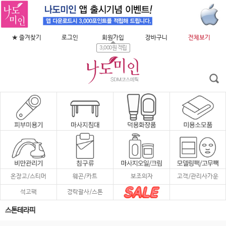
★ 즐겨찾기
로그인
회원가입
장바구니
전체보기
3,000원 적립
온장고/스티머
웨곤/카트
보조의자
고객/관리사가운
석고팩
경락괄사/스톤
스톤테라피