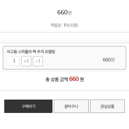
660
원
적립금 :
1
%(0원)
석고용 스파출라 팩 주걱 모델링
660
원
+1
-1
660
총 상품 금액
원
구매하기
장바구니
관심상품