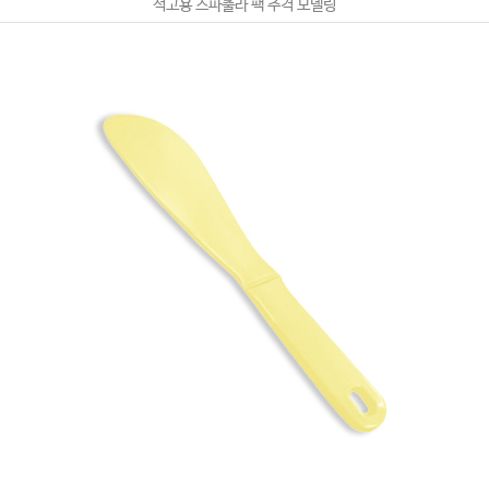
석고용 스파출라 팩 주걱 모델링