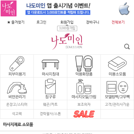
★ 즐겨찾기
로그인
회원가입
장바구니
전체보기
3,000원 적립
온장고/스티머
웨곤/카트
보조의자
고객/관리사가운
석고팩
경락괄사/스톤
마사지재료.소모품