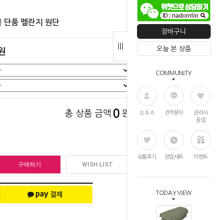
 단품 멜란지 원단
장바구니
오늘 본 상품
0원
COMMUNITY
0
총 상품 금액
원
Q & A
견적문의
관리사
등업
상품후기
창업세트
이벤트
구매하기
WISH LIST
TODAY VIEW