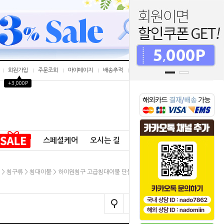
회원가입
주문조회
마이페이지
배송추적
개인결제창
▲
+3,000P
0
스페셜케어
오시는 길
공지사항
>
침구류
>
침대이불
> 하이원침구 고급침대이불 단품 멜란지 원단