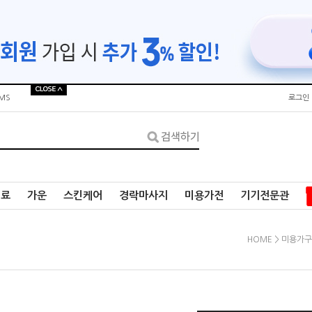
MS
로그인
재료
가운
스킨케어
경락마사지
미용가전
기기전문관
HOME
>
미용가구