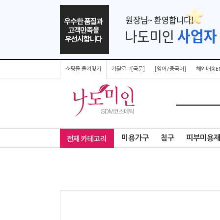
쇼핑몰 즐겨찾기
카달로그[국문]
[영어/중국어]
해외배송E
미용가구
침구
피부미용