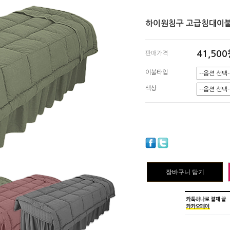
하이원침구 고급침대이불
41,50
판매가격
이불타입
색상
장바구니 담기