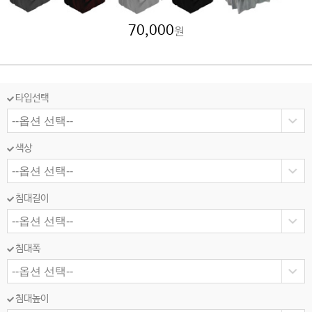
70,000
원
타입선택
색상
침대길이
침대폭
침대높이