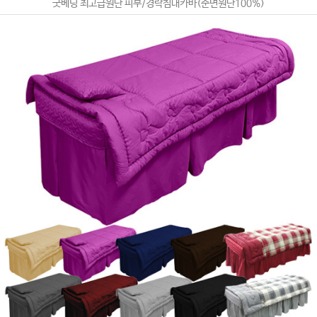
굿베딩 최고급원단 피부/경락침대카바(순면원단100%)