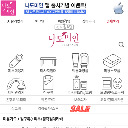
★ 즐겨찾기
로그인
회원가입
장바구니
전체보기
3,000원 적립
온장고/스티머
웨곤/카트
보조의자
고객/관리사가운
석고팩
경락괄사/스톤
미용가구
>
침구류
>
피부/경락침대카바