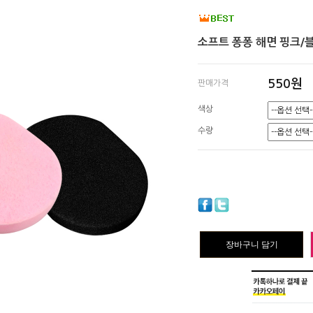
소프트 퐁퐁 해면 핑크/블
550원
판매가격
색상
수량
장바구니 담기