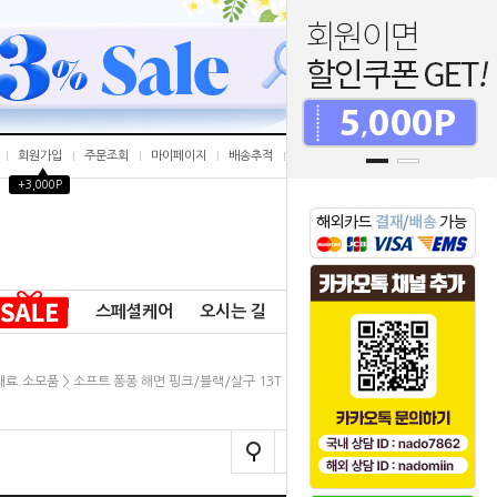
회원가입
주문조회
마이페이지
배송추적
개인결제창
▲
+3,000P
0
스페셜케어
오시는 길
공지사항
재료.소모품
> 소프트 퐁퐁 해면 핑크/블랙/살구 13T 최고급형 입고