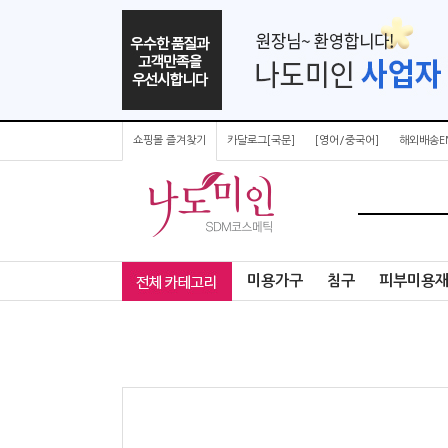
쇼핑몰 즐겨찾기
카달로그[국문]
[영어/중국어]
해외배송E
미용가구
침구
피부미용