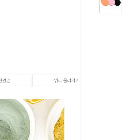
환관련
위로 올라가기