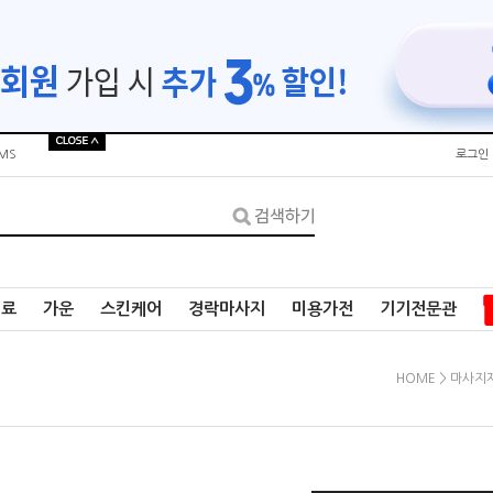
MS
로그인
재료
가운
스킨케어
경락마사지
미용가전
기기전문관
HOME
>
마사지