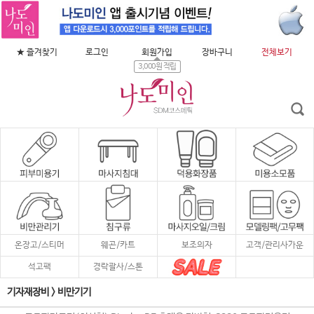
★ 즐겨찾기
로그인
회원가입
장바구니
전체보기
3,000원 적립
온장고/스티머
웨곤/카트
보조의자
고객/관리사가운
석고팩
경락괄사/스톤
기자재장비
>
비만기기