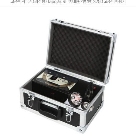
고주파자극기(최신형) Bipolar.RF 휴대용 가방형_S280 고주파미용기