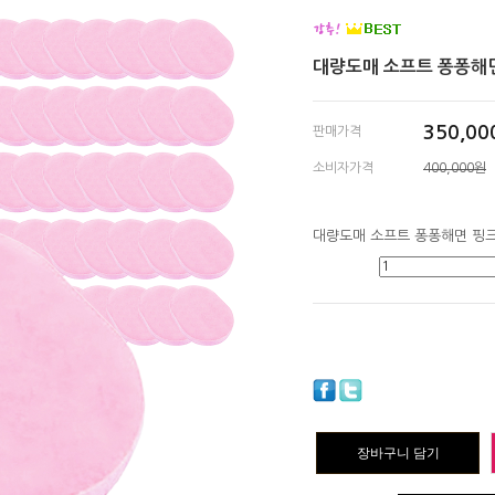
대량도매 소프트 퐁퐁해면 
350,00
판매가격
소비자가격
400,000원
장바구니 담기