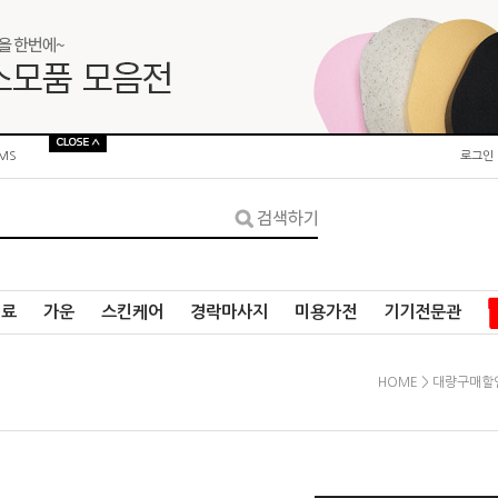
MS
로그인
재료
가운
스킨케어
경락마사지
미용가전
기기전문관
HOME
>
대량구매할인