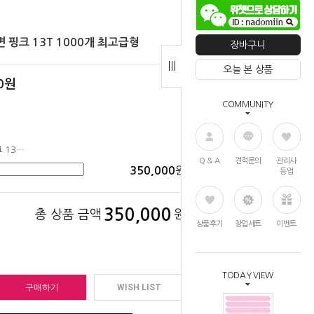
핑크 13T 1000개 최고급형
장바구니
오늘 본 상품
0
원
COMMUNITY
대량도매 소프트 퐁퐁해면 핑크 13T 1000개 최고급형
Q & A
견적문의
관리사
원
350,000
등업
350,000
총 상품 금액
원
상품후기
창업세트
이벤트
TODAY VIEW
구매하기
WISH LIST