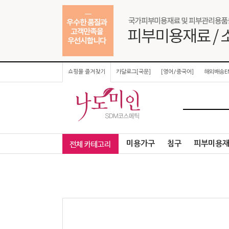
쇼핑몰 즐겨찾기
카달로그[국문]
[영어/중국어]
해외배송E
미용가구
침구
피부미용