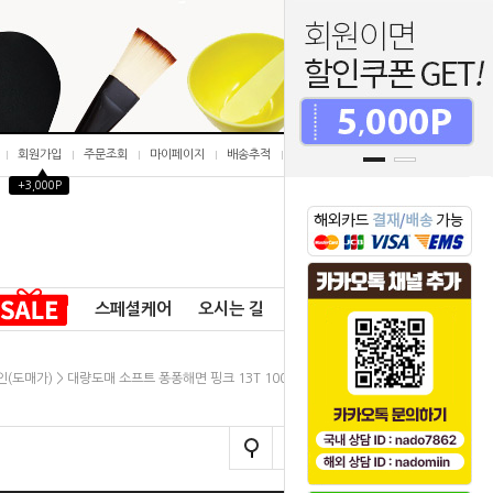
회원가입
주문조회
마이페이지
배송추적
개인결제창
▲
+3,000P
0
스페셜케어
오시는 길
공지사항
(도매가)
> 대량도매 소프트 퐁퐁해면 핑크 13T 1000개 최고급형